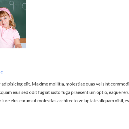
6c
 adipisicing elit. Maxime mollitia, molestiae quas vel sint comm
uam eius sed odit fugiat iusto fuga praesentium optio, eaque rer
iure eius earum ut molestias architecto voluptate aliquam nihil, eve