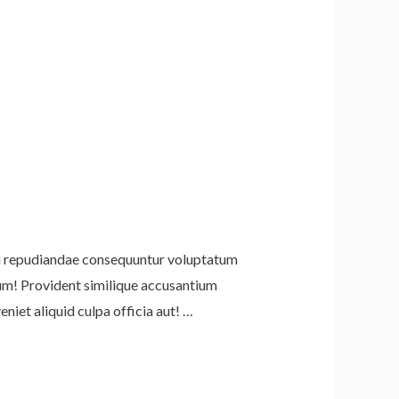
odi repudiandae consequuntur voluptatum
um! Provident similique accusantium
niet aliquid culpa officia aut! …